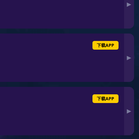
军荣耀，探寻球队辉煌
就
，不仅是球员个人技艺和团队精神的展示，也
片炙热的赛场上书写了一段段传奇故事，特
着不为人知的奋斗与牺牲。本文将聚焦NBA
鲜为人知的故事与成就。首先，我们将从球
战术创新与应变、以及球队的长期建设等四
煌时刻。每个方面都将为我们提供对冠军球