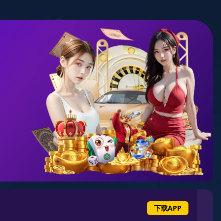
道
星空电竞
成效展示
公司简讯
服务方向
加入
星空电
成效展示
首页
成效展示