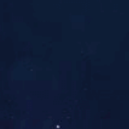
拼搏历程与荣耀时刻全景
回顾
2026-07-30
上海排球队在杯赛中的团
队协作表现分析与启示
2026-07-30
上海乒乓球队在联合会杯
中的团队协作表现分析与
点评
2026-07-29
七月生日的足球明星们：
他们的成就与传奇故事