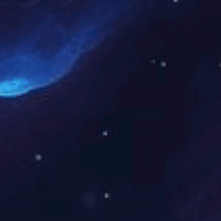
鲜的血液，从“魔术师”约翰逊到科
湖人队的管理层始终保持着高效且
与此同时，金州勇士队也是近年来
明的选秀，尤其是选择斯蒂芬·库
逐步打造成为一支以三分球为核心
时，逐步完善周围的配套阵容，确
无论是选秀、交易，还是教练团队
队的长远成功打下了基础。冠军的
付出与远见卓识，正是这些管理上
力，最终实现冠军梦想。
总结：
NBA历史上的每一支冠军球队都
传统文化，还是公牛队的领袖人物