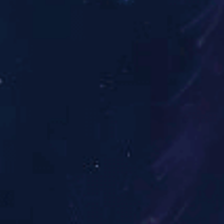
队不为人知的另一面，帮助我们更
1、球队文化与传
每支NBA冠军球队的成功都离不
河中，球队文化往往是球队成功的
拥有17座总冠军奖杯的球队，其
员。凯尔特人有着“绿衫军”的传
誉。球队对待比赛的严谨态度以及
队。
此外，洛杉矶湖人队也有着相似的
“天赋即胜利”的理念。球队内部
动力源泉。无论是“魔术师”约翰
神，湖人队在历史上总是通过一系
地位。