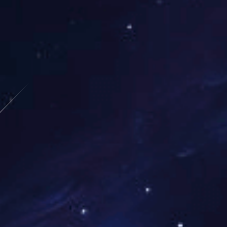
带领下，改变了传统的内线进攻模
以“控球后卫+三
mk
分球”策略为核
次夺得总冠军。这种以外线为主的
整个联盟的战术发展提供了新的方
战术创新的背后，是对比赛深刻理
勇士队的“三分王朝”，都证明了
盘，而这些创新也为未来的NBA
4、球队长期建设
一支冠军球队的背后，除了激烈的
理。从球队的选秀策略到自由球员
划和科学布局，为球队注入新的血
便是这个领域的佼佼者。湖人队通