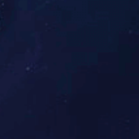
2026-07-28
aj1足球明星上脚展现独特
风格与竞技精神的完美结合
2026-07-27
85年出生的足球明星们的
传奇人生与辉煌成就回顾
2026-07-26