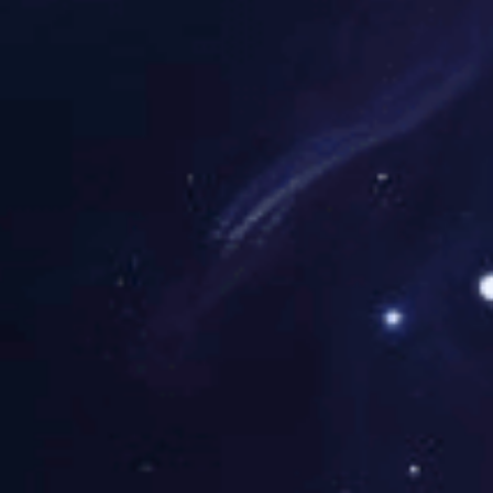
植入每一位球员的心中。
领袖人物对球队的影响力不仅限于
影响了球队的战术风格。无论是“魔
乔丹的个人主义风格，这些领袖都
为球队带来了前所未有的辉煌时刻
3、战术创新与应
除了强大的球队文化与卓越的领袖
支冠军球队不可或缺的要素。NB
探索如何通过战术上的创新来获得
表。由格雷格·波波维奇执教的马
活的防守体系著称，这种团队至上
军。
此外，金州勇士队的“三分时代”