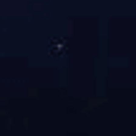
✅星空电竞✅星空体育【xingkong.com】旗下电子竞技娱
乐游戏，亚洲专业娱乐平台,星空电竞官网登录入口、网页
版、APP下载最新链接、在线注册平台内含彩票游戏、真人
棋牌,视讯棋牌,体育足球,电子游戏,红包,更有直播开奖,各种
游戏优惠等你来体验。
Sing Up
导航
知道
星空电竞
成效展示
公司简讯