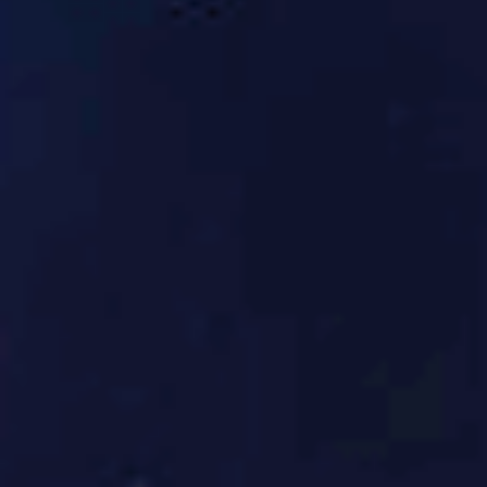
此外，中天新闻直播注重挖掘新闻中的多重维
度，包括文化、社会、经济等领域的联系和交
织。通过这种深度剖析，平台能够为观众提供一
个全面且多元的新闻视角。这种方法不仅提高了
新闻的价值，也增强了观众的思辨能力，帮助人
们形成更加理性和客观的世界观。
3、新闻主播与专家团队
的作用
中天新闻直播的成功离不开其强大的主播和专家
团队。新闻主播不仅具备扎实的新闻素养，还能
够迅速掌握复杂新闻事件的要点，精准传递信
息。每当重大新闻事件发生时，主播们都会迅速
进入工作状态，以清晰、有条理的方式呈现新闻