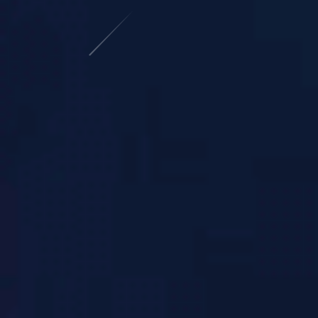
帮助观众更好地理解复杂的国际关系和事件背
景。其广泛的报道网络使得观众能够在第一时间
获取全球的最新动态，增强了观众对新闻事件的
全局理解。
不仅如此，中天新闻直播在突发事件的覆盖方面
也展现出了强大的应变能力。例如，在全球疫情
暴发初期，该平台能够迅速调动资源，获取并报
道疫情的最新发展，帮助全球观众及时了解疫情
的严重性以及应对措施。这种迅速反应的能力，
使得中天新闻直播成为全球重大新闻事件报道的
重要平台。
2、深度解析时事热点问
题