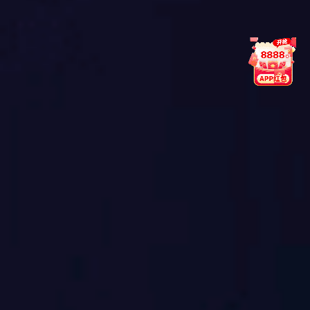
瞬间回顾
2026-07-25
2023年法国足球明星盘点他们的精
彩表现与未来潜力
2026-07-24
导航
知道
星空电竞
成效展示