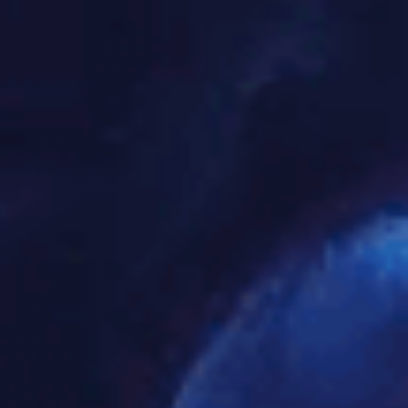
上，具有显著的优势。其广泛的全球新闻覆盖，
深度的时事解析，强大的主播与专家团队，以及
先进的技术应用，共同造就了这一新闻平台的竞
争力。无论是在突发事件的及时报道，还是在复
杂热点问题的深度解读，中天新闻直播都展现出
了其无可比拟的专业性和前瞻性。
未来，随着全球化进程的推进以及科技的不断发
展，中天新闻直播将继续发挥其在全球新闻传播
中的重要作用。其以精准、迅速、深度为特色的
新闻报道，必将在全球范围内影响更多的观众，
成为引领新闻行业发展的重要力量。
上一篇
下一篇