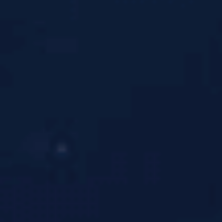
1、中天新闻直播的全球
报道广度
中天新闻直播不仅在国内拥有庞大的观众群体，
其覆盖的新闻事件也远远超出了本土范围。该平
台凭借全球化的新闻网络，能实时报道全球范围
内的重大新闻事件。这种广度覆盖不仅限于政治
新闻，还包括经济、文化、科技等多个领域。例
如，关于全球气候变化、国际贸易摩擦、跨国经
济危机等重大话题，中天新闻直播都能第一时间
向观众传递最新信息。
此外，中天新闻直播还具备了高效的全球记者网
络，能够确保在各个重要国家和地区都有信息来
源。这些记者不仅深入报道地方性的突发事件，
也能透过当地的视角提供全球范围的新闻分析，