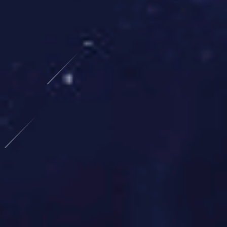
观众对新闻内容的信任感。观众在观看新闻时，
不仅获得即时信息，还能获得更具分析性和启发
性的视角，提升了对全球重大事件的全面理解。
4、先进技术在新闻传播
中的应用
在新闻传播的过程中，技术的应用极大地提升了
信息的传播速度和精准度。中天新闻直播利用先
进的技术手段，如大数据分析、人工智能、云计
算等，不仅能够实时获取全球新闻，还能精准分
析观众的需求和兴趣，推送个性化的新闻内容。
通过这些技术手段，平台能够快速响应突发事
件，确保观众第一时间获得最重要的信息。
此外，虚拟现实（VR）和增强现实（AR）技术
的应用，进一步提升了中天新闻直播的沉浸感和