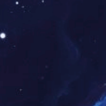
以逐步向更具挑战性的活动转变，如角色扮
于孩子发展逻辑思维、解决问题的能力以及
养
展的一个重要因素。研究表明，早期接触阅
和理解力上表现得更为优秀。早期阅读不仅
发他们的想象力和创造力。
绘本、故事书和互动书籍的使用。通过与孩
孩子的情感联结，还能为孩子创造一个
家长应注意选择适合孩子年龄段的书籍，同
孩子思考故事的内容，激发他们的好奇心和