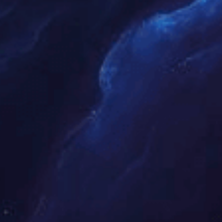
起对学习的积极态度。阅读不仅仅是传递知
程。通过重复和持续的阅读，孩子能够逐渐
为以后的学业和人生奠定坚实的基础。
学引导
一个重要方面。孩子的情感发展不仅影响其
密相关。情感教育的目标是帮助孩子识别和
情感态度。
育工作者不仅要关注孩子的学业表现，还要
过日常生活中的关爱、安慰、倾听等方式，
家长还应教育孩子如何处理负面情绪，如愤
我调节。
孩子的同理心。通过与同龄孩子的互动，孩
情感和需求。家长可以通过讲解故事、分享