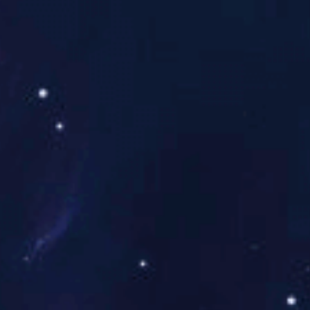
操作性强、科学合理的早教策略，帮助孩子
要性
是孩子性格和习惯养成的重要环节。研究表
。家长在日常生活中的言传身教，对孩子的
远影响。
早教启蒙的重要保障。家长应当注重自身教
教育方法。家长的态度和行为直接影响孩子
式。例如，父母在与孩子互动时要表现出耐
孩子的自信心，同时避免过于严格或过于放
指导，更重要的是为孩子创造一个充满关爱
子活动、共享的时间来增强亲子关系，培养