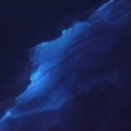
6月8日诞生的足球巨星们
他们的辉煌成就与传奇故
事揭秘
2026-07-26
27号球衣足球明星风采展
示与精彩瞬间回顾
2026-07-25
2023年法国足球明星盘
点他们的精彩表现与未来
潜力
2026-07-24