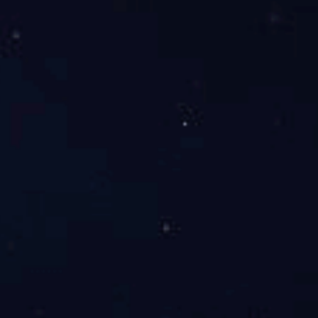
联系方式
地址
郑州市丰庆路2号
邮箱
backstage@gmail.com