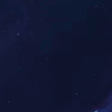
2026-07-28
aj1足球明星上脚展现独特
风格与竞技精神的完美结合
2026-07-27
85年出生的足球明星们的
传奇人生与辉煌成就回顾
2026-07-26