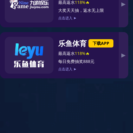
上海羽毛球队的训练与比
赛节奏分析及其对羽毛球
发展的影响
2026-08-06
上海篮球队在洲际杯中的