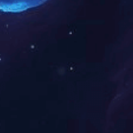
生活经验等方式，引导孩子理解不
感共鸣能力。
总结：
早教启蒙是孩子成长过程中一个至
孩子的智力发展，还能对孩子的情
庭教育在孩子的成长过程中发挥着
合理性，创造一个支持孩子全面发
玩耍、早期阅读以及情感教育是早
戏、丰富的阅读经验以及细致入微
成长。总之，科学的早教启蒙不仅
面发展和幸福生活奠定坚实基础。